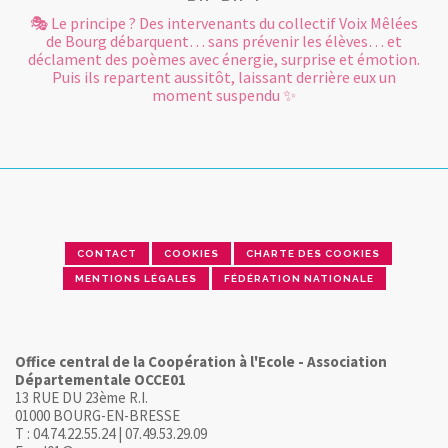
🎭 Le principe ? Des intervenants du collectif Voix Mêlées
de Bourg débarquent… sans prévenir les élèves… et
déclament des poèmes avec énergie, surprise et émotion.
Puis ils repartent aussitôt, laissant derrière eux un
moment suspendu ✨
CONTACT
COOKIES
CHARTE DES COOKIES
MENTIONS LÉGALES
FÉDÉRATION NATIONALE
Office central de la Coopération à l'Ecole - Association
Départementale OCCE01
13 RUE DU 23ème R.I.
01000 BOURG-EN-BRESSE
T : 04.74.22.55.24 | 07.49.53.29.09