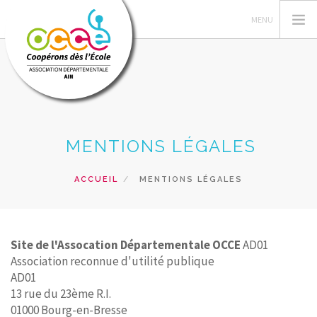
L'OCCE
MENTIONS LÉGALES
GERER SA COOPERATIVE
ACTIONS PÉDAGOGIQUES
ACCUEIL
MENTIONS LÉGALES
RESSOURCES PEDAGOGIQUES
FORMATION
Site de l'Assocation Départementale OCCE
AD01
RECHERCHER
Association reconnue d'utilité publique
AD01
CONTACT
13 rue du 23ème R.I.
01000 Bourg-en-Bresse