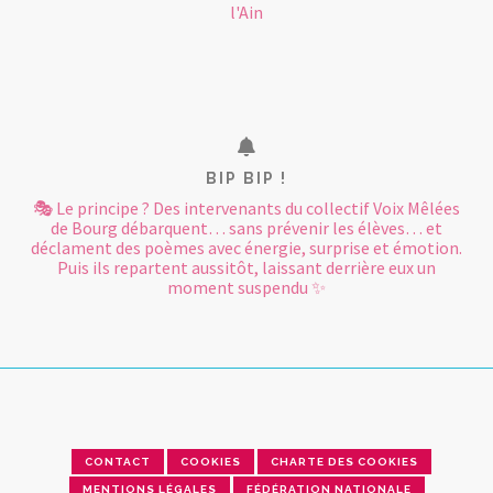
l'Ain
BIP BIP !
🎭 Le principe ? Des intervenants du collectif Voix Mêlées
de Bourg débarquent… sans prévenir les élèves… et
déclament des poèmes avec énergie, surprise et émotion.
Puis ils repartent aussitôt, laissant derrière eux un
moment suspendu ✨
CONTACT
COOKIES
CHARTE DES COOKIES
MENTIONS LÉGALES
FÉDÉRATION NATIONALE