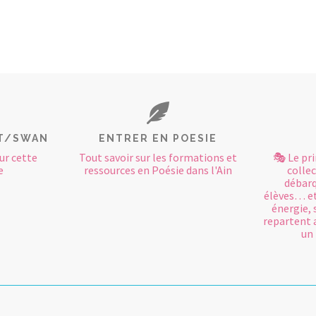
T/SWAN
ENTRER EN POESIE
ur cette
Tout savoir sur les formations et
🎭 Le pri
e
ressources en Poésie dans l'Ain
collec
débarq
élèves… e
énergie, 
repartent a
un