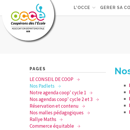
L'OCCE
GERER SA C
Nos
PAGES
LE CONSEIL DE COOP
Nos Padlets
Notre agenda coop' cycle 1
Nos agendas coop' cycle 2 et 3
Réservation et contenu
Nos malles pédagogiques
Rallye Maths
Commerce équitable