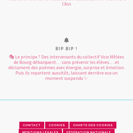
l'Ain
BIP BIP !
🎭 Le principe ? Des intervenants du collectif Voix Mêlées
de Bourg débarquent… sans prévenir les élèves… et
déclament des poèmes avec énergie, surprise et émotion.
Puis ils repartent aussitôt, laissant derrière eux un
moment suspendu ✨
CONTACT
COOKIES
CHARTE DES COOKIES
MENTIONS LÉGALES
FÉDÉRATION NATIONALE